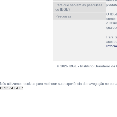
entre
pessoa
Para que servem as pesquisas
do IBGE?
O IBGE
Pesquisas
combin
o resu
qualque
Para t
acess
Infor
© 2026 IBGE - Instituto Brasileiro de 
Nós utilizamos cookies para melhorar sua experiência de navegação no port
PROSSEGUIR