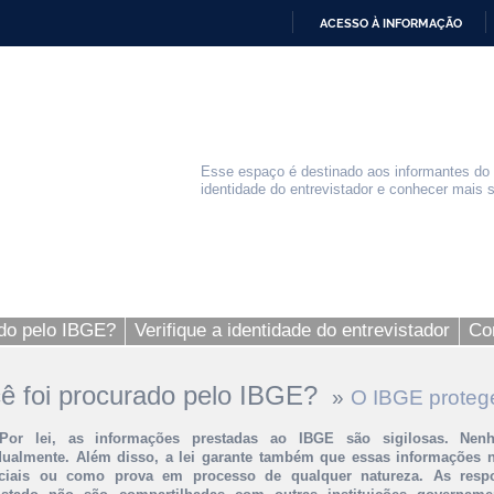
ACESSO À INFORMAÇÃO
IR
PARA
O
CONTEÚDO
Esse espaço é destinado aos informantes do IB
identidade do entrevistador e conhecer mais 
ado pelo IBGE?
Verifique a identidade do entrevistador
Co
ê foi procurado pelo IBGE?
»
O IBGE proteg
Por lei, as informações prestadas ao IBGE são sigilosas. Nen
dualmente. Além disso, a lei garante também que essas informações 
ciais ou como prova em processo de qualquer natureza. As respos