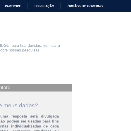
PARTICIPE
LEGISLAÇÃO
ÓRGÃOS DO GOVERNO
GE, para tirar dúvidas, verificar a
sobre nossas pesquisas.
ntato
e meus dados?
huma resposta será divulgada
não podem ser usadas para fins
tas individualizadas de cada