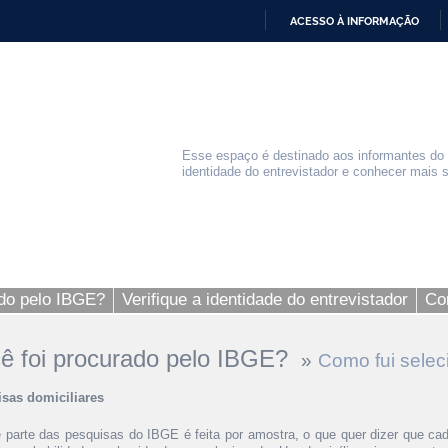
ACESSO À INFORMAÇÃO
IR
PARA
O
CONTEÚDO
Esse espaço é destinado aos informantes do IB
identidade do entrevistador e conhecer mais 
ado pelo IBGE?
Verifique a identidade do entrevistador
Co
ê foi procurado pelo IBGE?
»
Como fui sele
sas domiciliares
 parte das pesquisas do IBGE é feita por amostra, o que quer dizer que cad