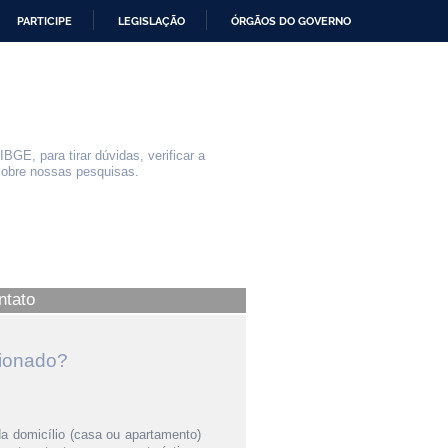
PARTICIPE
LEGISLAÇÃO
ÓRGÃOS DO GOVERNO
GE, para tirar dúvidas, verificar a
sobre nossas pesquisas.
ntato
cionado?
a domicílio (casa ou apartamento)