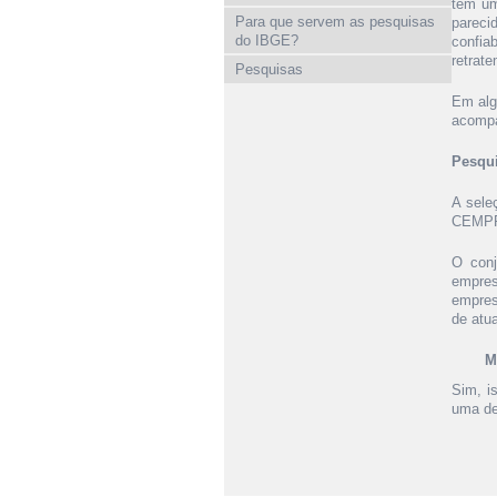
tem um
Para que servem as pesquisas
pareci
do IBGE?
confia
retrate
Pesquisas
Em alg
acompa
Pesqu
A sele
CEMPRE
O conj
empres
empres
de atua
M
Sim, i
uma de