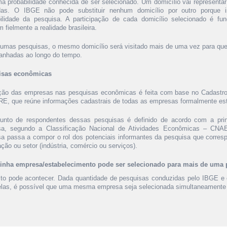
a probabilidade conhecida de ser selecionado. Um domicílio vai representar
das. O IBGE não pode substituir nenhum domicílio por outro porque i
bilidade da pesquisa. A participação de cada domicílio selecionado é fu
m fielmente a realidade brasileira.
umas pesquisas, o mesmo domicílio será visitado mais de uma vez para qu
nhadas ao longo do tempo.
isas econômicas
ção das empresas nas pesquisas econômicas é feita com base no Cadastr
, que reúne informações cadastrais de todas as empresas formalmente esta
unto de respondentes dessas pesquisas é definido de acordo com a princ
a, segundo a Classificação Nacional de Atividades Econômicas – CNAE. 
a passa a compor o rol dos potenciais informantes da pesquisa que corre
ção ou setor (indústria, comércio ou serviços).
inha empresa/estabelecimento pode ser selecionado para mais de uma
sto pode acontecer. Dada quantidade de pesquisas conduzidas pelo IBGE e 
las, é possível que uma mesma empresa seja selecionada simultaneamente 